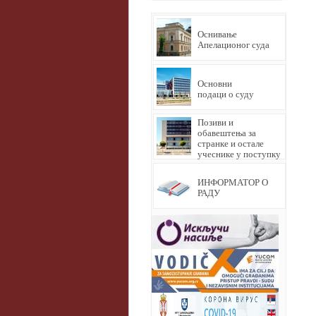
Оснивање
Апелационог суда
Основни
подаци о суду
Позиви и
обавештења за
странке и остале
учеснике у поступку
ИНФОРМАТОР О
РАДУ