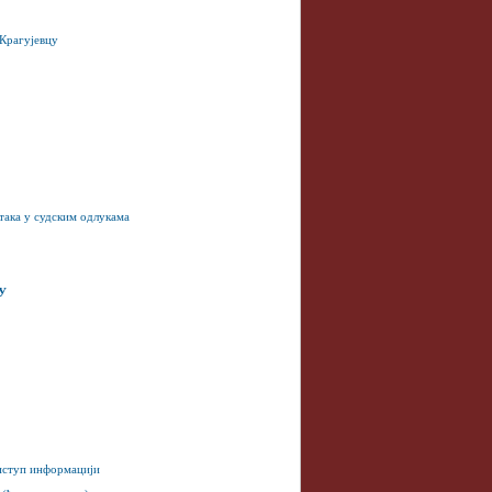
 Крагујевцу
така у судским одлукама
У
риступ информацији