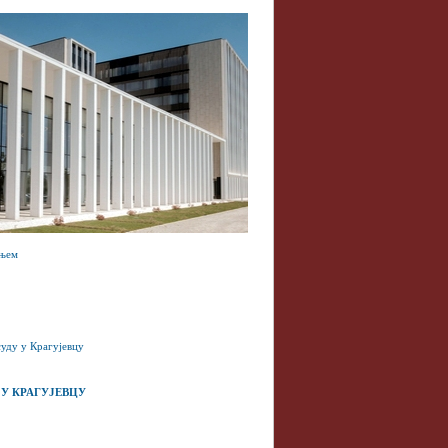
ањем
уду у Крагујевцу
У КРАГУЈЕВЦУ