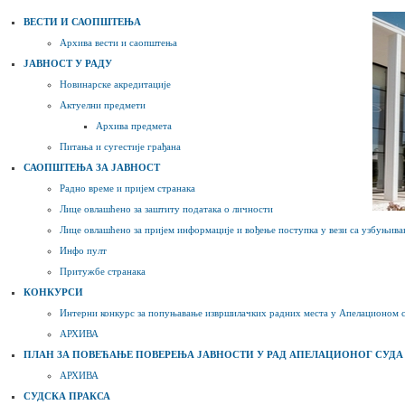
ВЕСТИ И САОПШТЕЊА
Архива вести и саопштења
ЈАВНОСТ У РАДУ
Новинарске акредитације
Актуелни предмети
Архива предмета
Питања и сугестије грађана
САОПШТЕЊА ЗА ЈАВНОСТ
Рaдно време и пријем стрaнaкa
Лице овлашћено за заштиту података о личности
Лице овлашћено за пријем информације и вођење поступка у вези са узбуњив
Инфо пулт
Притужбе странака
КОНКУРСИ
Интерни конкурс за попуњавање извршилачких радних места у Апелационом с
АРХИВА
ПЛАН ЗА ПОВЕЋАЊЕ ПОВЕРЕЊА ЈАВНОСТИ У РАД АПЕЛАЦИОНОГ СУДА 
АРХИВА
СУДСКА ПРАКСА