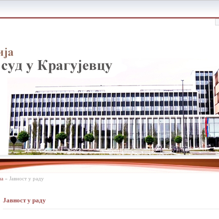
на
»
Јавност у раду
Јавност у раду