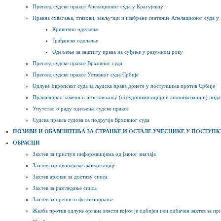
Преглед судске праксе Апелационог суда у Крагујевцу
Правна схватања, ставови, закључци и изабране сентенце Апелационог суда у
Кривично одељење
Грађанско одељење
Одељење за заштиту права на суђење у разумном року
Преглед судске праксе Врховног суда
Преглед судске праксе Уставног суда Србије
Одлуке Европског суда за људска права донете у поступцима против Србије
Правилник о замени и изостављању (псеудонимизацији и анонимизацији) пода
Упутство о раду одељења судске праксе
Судска пракса судова са подручја Врховног суда
ПОЗИВИ И ОБАВЕШТЕЊА ЗА СТРАНКЕ И ОСТАЛЕ УЧЕСНИКЕ У ПОСТУПК
ОБРАСЦИ
Захтев за приступ информацијама од јавног значаја
Захтев за новинарске акредитације
Захтев архиви за доставу списа
Захтев за разгледање списа
Захтев за препис и фотокопирање
Жалба против одлуке органа власти којом је одбијен или одбачен захтев за п