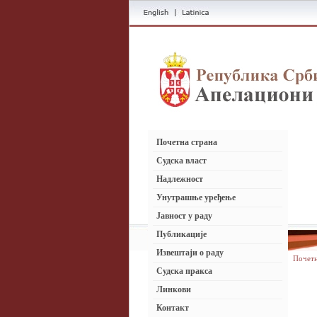
Почетна страна
Судска власт
Надлежност
Унутрашње уређење
Јавност у раду
Публикације
Извештаји о раду
Почет
Судска пракса
Линкови
Контакт